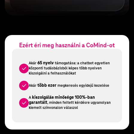
Ezért éri meg használni a CoMind-ot
65 nyelv
Akár
támogatása: a chatbot egyetlen
központi tudásbázisból képes több nyelven
kiszolgálni a felhasználókat
több ezer
Akár
megkeresés egyidejű kezelése
kiszolgálás minősége 100%-ban
A
garantált
, minden feltett kérdésre ugyanolyan
kiemelt színvonalon válaszol