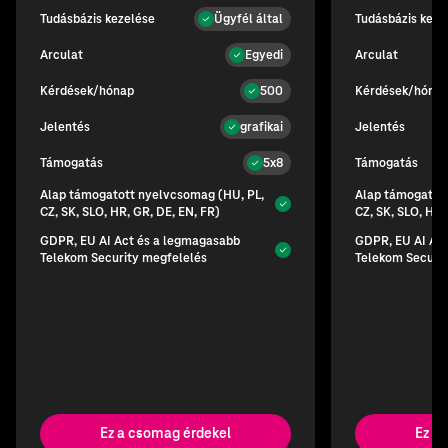
Tudásbázis kezelése
Tudásbázis keze
Ügyfél által
Arculat
Arculat
Egyedi
Kérdések/hónap
Kérdések/hóna
500
Jelentés
Jelentés
grafikai
Támogatás
Támogatás
5x8
Alap támogatott nyelvcsomag (HU, PL,
Alap támogatot
CZ, SK, SLO, HR, GR, DE, EN, FR)
CZ, SK, SLO, HR,
GDPR, EU AI Act és a legmagasabb
GDPR, EU AI Ac
Telekom Security megfelelés
Telekom Securit
Ez a csomag érdekel
Ez a