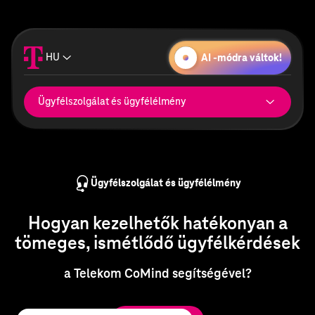
HU
AI -módra váltok!
Ügyfélszolgálat és ügyfélélmény
Digitálistermék-értékesítés
Ügyfélszolgálat és ügyfélélmény
Ügyfélszolgálat és ügyfélélmény
HR
Hogyan kezelhetők hatékonyan a
Gyártástámogatás
tömeges, ismétlődő ügyfélkérdések
a Telekom CoMind segítségével?