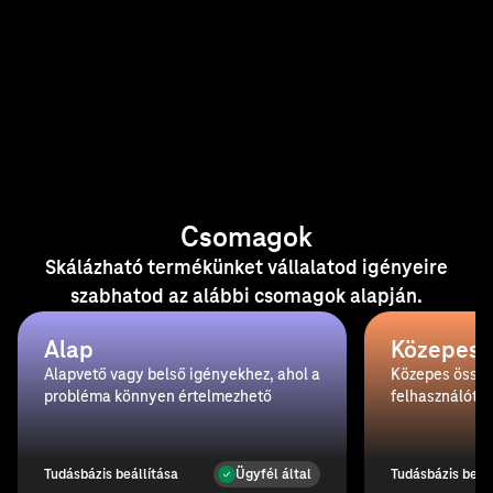
Csomagok
Skálázható termékünket vállalatod igényeire
szabhatod az alábbi csomagok alapján.
Alap
Közepes
Alapvető vagy belső igényekhez, ahol a
Közepes össze
probléma könnyen értelmezhető
felhasználót é
Tudásbázis beállítása
Tudásbázis beál
Ügyfél által